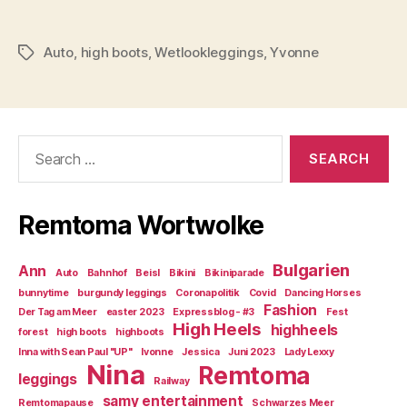
Auto
,
high boots
,
Wetlookleggings
,
Yvonne
Tags
Search
for:
Remtoma Wortwolke
Bulgarien
Ann
Auto
Bahnhof
Beisl
Bikini
Bikiniparade
bunnytime
burgundy leggings
Coronapolitik
Covid
Dancing Horses
Fashion
Der Tag am Meer
easter 2023
Expressblog - #3
Fest
High Heels
highheels
forest
high boots
highboots
Inna with Sean Paul "UP"
Ivonne
Jessica
Juni 2023
Lady Lexxy
Nina
Remtoma
leggings
Railway
samy entertainment
Remtomapause
Schwarzes Meer