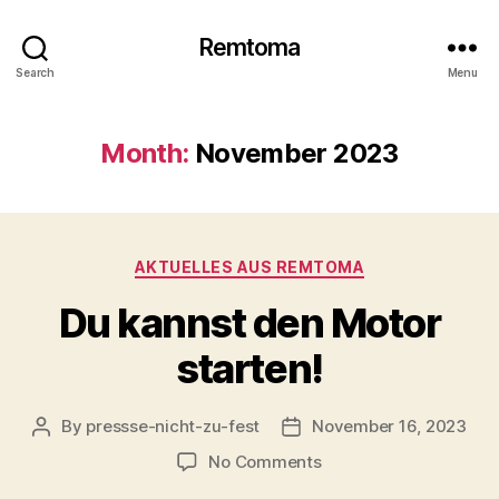
Remtoma
Search
Menu
Month:
November 2023
Categories
AKTUELLES AUS REMTOMA
Du kannst den Motor
starten!
By
pressse-nicht-zu-fest
November 16, 2023
Post
Post
author
date
on
No Comments
Du