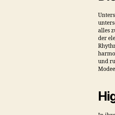
Unters
unters
alles
der el
Rhythm
harmo
und ru
Modee
Hi