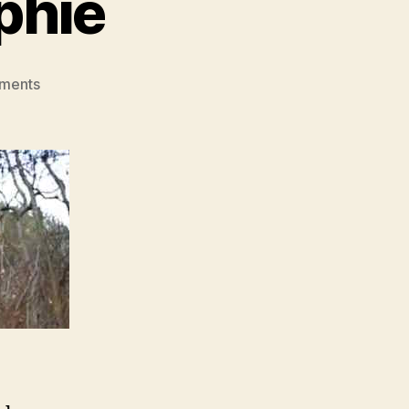
phie
on
ments
High
Heels
Philosophie