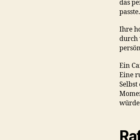
das pe
passte.
Ihre h
durch 
persön
Ein Ca
Eine r
Selbst
Momen
würde
Raf