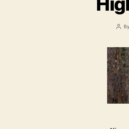
Hig
B
Post
auth