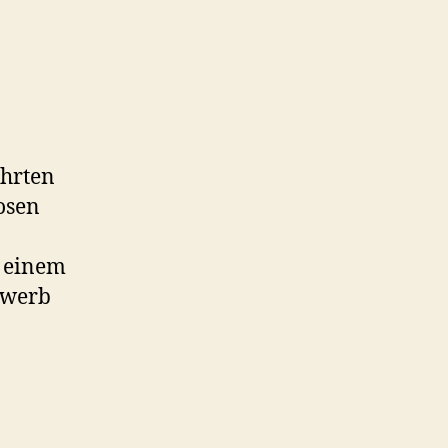
ührten
Posen
u einem
ewerb