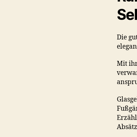
Se
Die gu
elegan
Mit ih
verwan
anspru
Glasge
Fußgän
Erzähl
Absätz