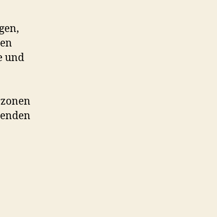
gen,
ten
e und
rzonen
ltenden