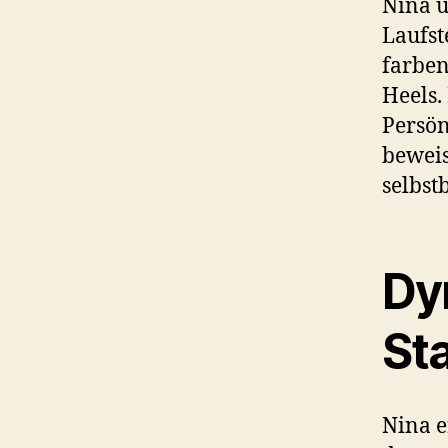
Nina u
Laufst
farben
Heels.
Persön
beweis
selbst
Dy
St
Nina e