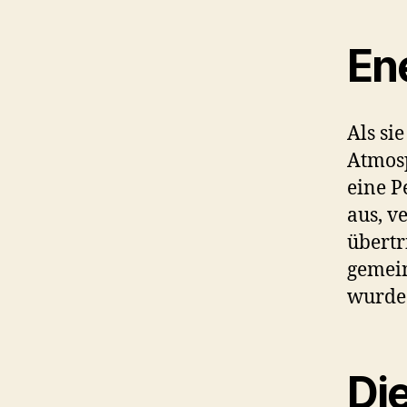
En
Als sie
Atmos
eine P
aus, v
übertr
gemei
wurde
Di