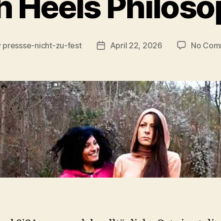
h Heels Philoso
y
pressse-nicht-zu-fest
April 22, 2026
No Com
Post
or
date