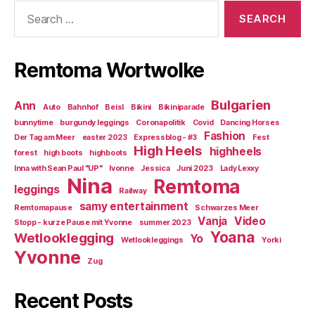
Search
for:
Remtoma Wortwolke
Bulgarien
Ann
Auto
Bahnhof
Beisl
Bikini
Bikiniparade
bunnytime
burgundy leggings
Coronapolitik
Covid
Dancing Horses
Fashion
Der Tag am Meer
easter 2023
Expressblog - #3
Fest
High Heels
highheels
forest
high boots
highboots
Inna with Sean Paul "UP"
Ivonne
Jessica
Juni 2023
Lady Lexxy
Nina
Remtoma
leggings
Railway
samy entertainment
Remtomapause
Schwarzes Meer
Vanja
Video
Stopp - kurze Pause mit Yvonne
summer 2023
Yoana
Wetlooklegging
Yo
Wetlookleggings
Yorki
Yvonne
Zug
Recent Posts