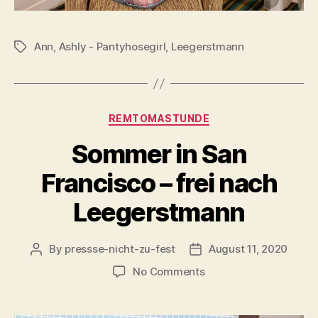
Ann
,
Ashly - Pantyhosegirl
,
Leegerstmann
Tags
Categories
REMTOMASTUNDE
Sommer in San
Francisco – frei nach
Leegerstmann
By
pressse-nicht-zu-fest
August 11, 2020
Post
Post
author
date
on
No Comments
Sommer
in
San