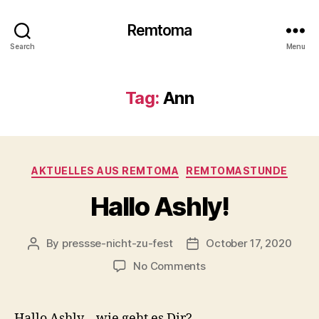
Remtoma
Search
Menu
Tag:
Ann
Categories
AKTUELLES AUS REMTOMA
REMTOMASTUNDE
Hallo Ashly!
By
pressse-nicht-zu-fest
October 17, 2020
Post
Post
author
date
on
No Comments
Hallo
Ashly!
Hallo Ashly – wie geht es Dir?