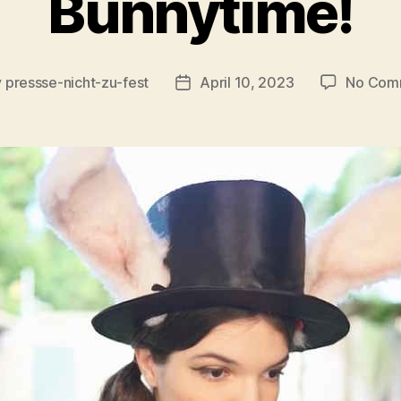
Bunnytime!
y
pressse-nicht-zu-fest
April 10, 2023
No Com
Post
or
date