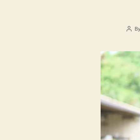
B
Post
auth