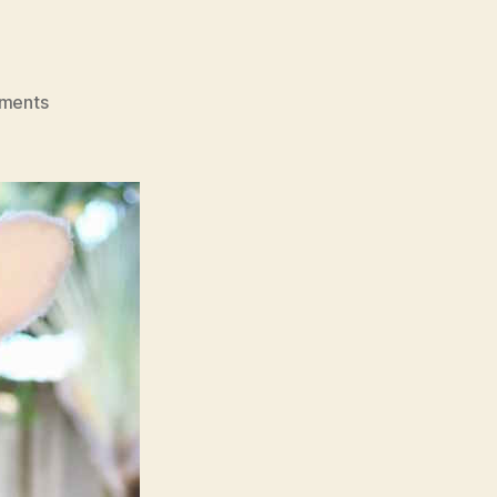
on
ments
Bunnytime!