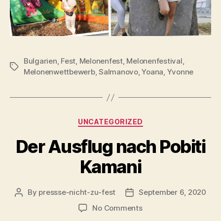
Bulgarien
,
Fest
,
Melonenfest
,
Melonenfestival
,
Tags
Melonenwettbewerb
,
Salmanovo
,
Yoana
,
Yvonne
Categories
UNCATEGORIZED
Der Ausflug nach Pobiti
Kamani
By
pressse-nicht-zu-fest
September 6, 2020
Post
Post
author
date
on
No Comments
Der