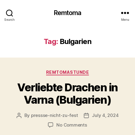
Remtoma
Search
Menu
Tag:
Bulgarien
Categories
REMTOMASTUNDE
Verliebte Drachen in
Varna (Bulgarien)
By
pressse-nicht-zu-fest
July 4, 2024
Post
Post
author
date
on
No Comments
Verliebte