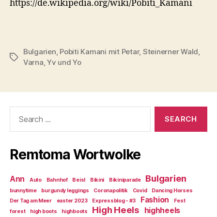
https://de.wikipedia.org/wiki/Pobiti_Kamani
Bulgarien
,
Pobiti Kamani mit Petar
,
Steinerner Wald
,
Tags
Varna
,
Yv und Yo
Search
for:
Remtoma Wortwolke
Bulgarien
Ann
Auto
Bahnhof
Beisl
Bikini
Bikiniparade
bunnytime
burgundy leggings
Coronapolitik
Covid
Dancing Horses
Fashion
Der Tag am Meer
easter 2023
Expressblog - #3
Fest
High Heels
highheels
forest
high boots
highboots