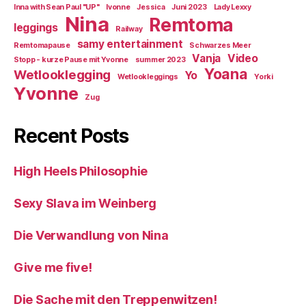
Inna with Sean Paul "UP"
Ivonne
Jessica
Juni 2023
Lady Lexxy
Nina
Remtoma
leggings
Railway
samy entertainment
Remtomapause
Schwarzes Meer
Vanja
Video
Stopp - kurze Pause mit Yvonne
summer 2023
Yoana
Wetlooklegging
Yo
Wetlookleggings
Yorki
Yvonne
Zug
Recent Posts
High Heels Philosophie
Sexy Slava im Weinberg
Die Verwandlung von Nina
Give me five!
Die Sache mit den Treppenwitzen!