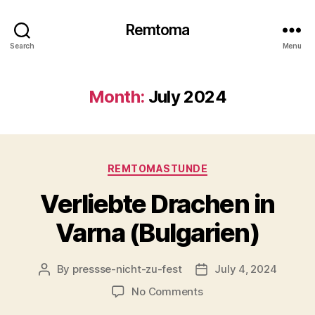
Remtoma
Search
Menu
Month:
July 2024
Categories
REMTOMASTUNDE
Verliebte Drachen in
Varna (Bulgarien)
By
pressse-nicht-zu-fest
July 4, 2024
Post
Post
author
date
on
No Comments
Verliebte