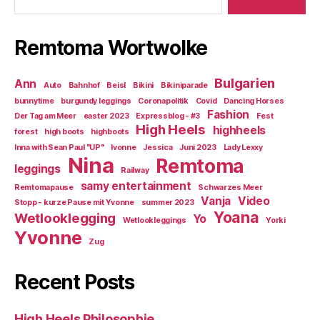
Remtoma Wortwolke
Bulgarien
Ann
Auto
Bahnhof
Beisl
Bikini
Bikiniparade
bunnytime
burgundy leggings
Coronapolitik
Covid
Dancing Horses
Fashion
Der Tag am Meer
easter 2023
Expressblog - #3
Fest
High Heels
highheels
forest
high boots
highboots
Inna with Sean Paul "UP"
Ivonne
Jessica
Juni 2023
Lady Lexxy
Nina
Remtoma
leggings
Railway
samy entertainment
Remtomapause
Schwarzes Meer
Vanja
Video
Stopp - kurze Pause mit Yvonne
summer 2023
Yoana
Wetlooklegging
Yo
Wetlookleggings
Yorki
Yvonne
Zug
Recent Posts
High Heels Philosophie