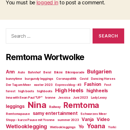
You must be
logged in
to post a comment.
Search
for:
Remtoma Wortwolke
Bulgarien
Ann
Auto
Bahnhof
Beisl
Bikini
Bikiniparade
bunnytime
burgundy leggings
Coronapolitik
Covid
Dancing Horses
Fashion
Der Tag am Meer
easter 2023
Expressblog - #3
Fest
High Heels
highheels
forest
high boots
highboots
Inna with Sean Paul "UP"
Ivonne
Jessica
Juni 2023
Lady Lexxy
Nina
Remtoma
leggings
Railway
samy entertainment
Remtomapause
Schwarzes Meer
Vanja
Video
Stopp - kurze Pause mit Yvonne
summer 2023
Yoana
Wetlooklegging
Yo
Wetlookleggings
Yorki