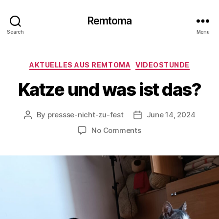
Remtoma
Search
Menu
Categories
AKTUELLES AUS REMTOMA
VIDEOSTUNDE
Katze und was ist das?
By
pressse-nicht-zu-fest
June 14, 2024
Post
Post
author
date
on
No Comments
Katze
und
was
ist
das?