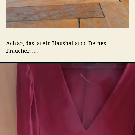
Ach so, das ist ein Haushaltstool Deines
Frauchen ….
V
i
d
e
o
P
l
a
y