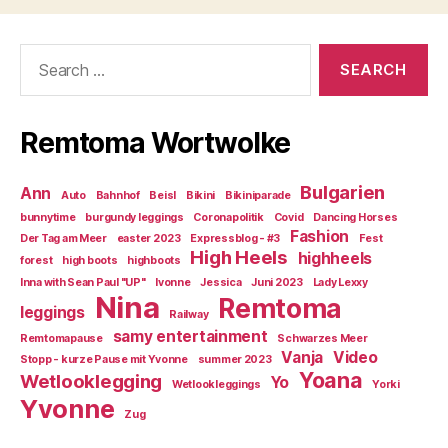
Search
for:
Remtoma Wortwolke
Bulgarien
Ann
Auto
Bahnhof
Beisl
Bikini
Bikiniparade
bunnytime
burgundy leggings
Coronapolitik
Covid
Dancing Horses
Fashion
Der Tag am Meer
easter 2023
Expressblog - #3
Fest
High Heels
highheels
forest
high boots
highboots
Inna with Sean Paul "UP"
Ivonne
Jessica
Juni 2023
Lady Lexxy
Nina
Remtoma
leggings
Railway
samy entertainment
Remtomapause
Schwarzes Meer
Vanja
Video
Stopp - kurze Pause mit Yvonne
summer 2023
Yoana
Wetlooklegging
Yo
Wetlookleggings
Yorki
Yvonne
Zug