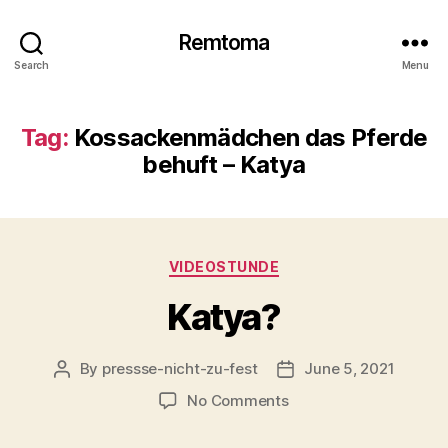
Remtoma
Search
Menu
Tag:
Kossackenmädchen das Pferde
behuft – Katya
Categories
VIDEOSTUNDE
Katya?
By
pressse-nicht-zu-fest
June 5, 2021
Post
Post
author
date
on
No Comments
Katya?