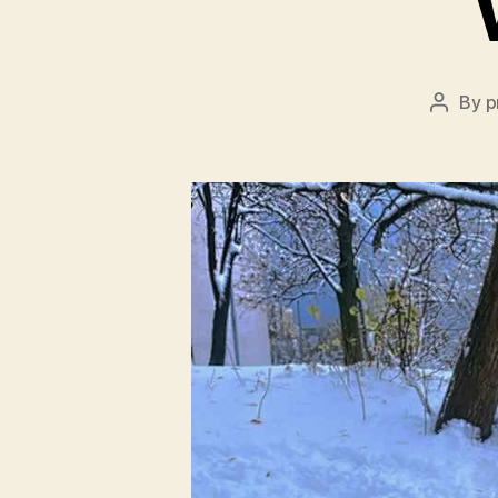
By
p
Post
author