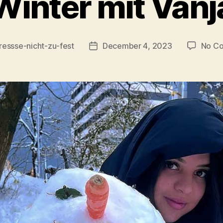
Winter mit Vanj
ressse-nicht-zu-fest
December 4, 2023
No C
Post
date