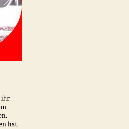
 ihr
rem
en.
en hat.