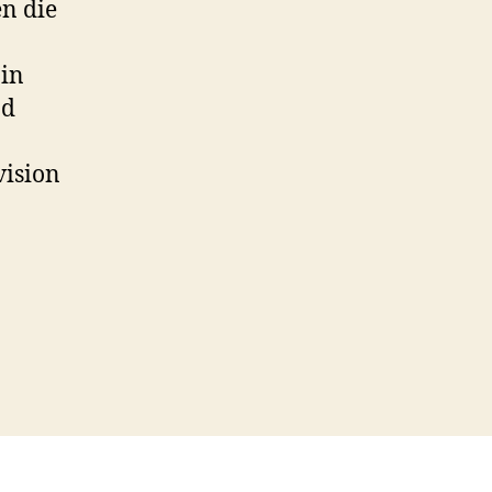
en die
 in
nd
vision