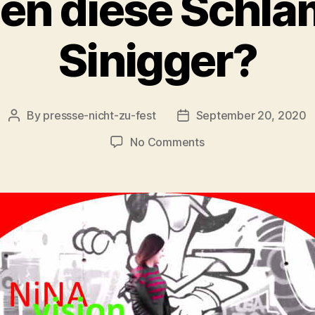
en diese Schl
Sinigger?
By
pressse-nicht-zu-fest
September 20, 2020
Post
Post
author
date
on
No Comments
Was
wollen
diese
Schlampen
von
Sinigger?