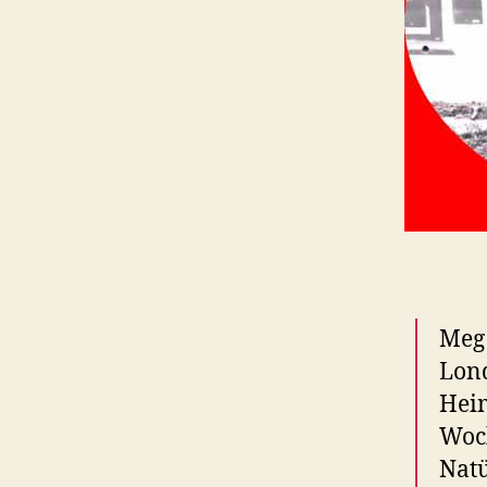
Meg 
Lond
Heim
Woc
Natü