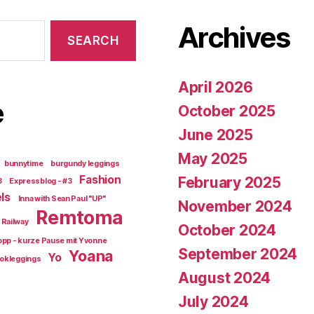
Archives
April 2026
e
October 2025
June 2025
May 2025
bunnytime
burgundy leggings
Fashion
February 2025
3
Expressblog - #3
ls
Inna with Sean Paul "UP"
November 2024
Remtoma
Railway
October 2024
opp - kurze Pause mit Yvonne
September 2024
Yoana
Yo
okleggings
August 2024
July 2024