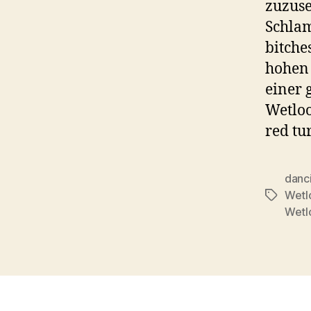
zuzuse
Schlam
bitche
hohen 
einer 
Wetloo
red tu
danc
Wetl
Tags
Wetl