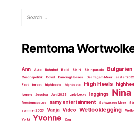
Search
for:
Remtoma Wortwolk
Bulgarien
Ann
Auto
Bahnhof
Beisl
Bikini
Bikiniparade
Coronapolitik
Covid
Dancing Horses
Der Tag am Meer
easter 202
High Heels
highhee
Fest
forest
high boots
highboots
Nina
leggings
Ivonne
Jessica
Juni 2023
Lady Lexxy
samy entertainment
Remtomapause
Schwarzes Meer
St
Wetlooklegging
Vanja
Video
summer 2023
Wetlo
Yvonne
Yorki
Zug