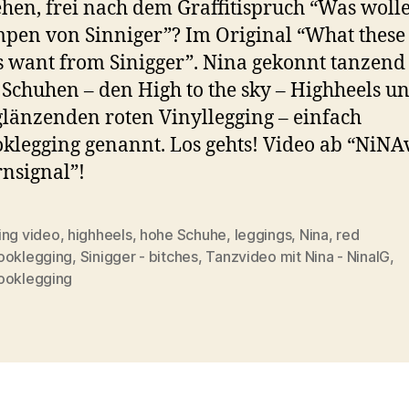
hen, frei nach dem Graffitispruch “Was woll
pen von Sinniger”? Im Original “What these
s want from Sinigger”. Nina gekonnt tanzend
Schuhen – den High to the sky – Highheels u
glänzenden roten Vinyllegging – einfach
klegging genannt. Los gehts! Video ab “NiNA
rnsignal”!
ing video
,
highheels
,
hohe Schuhe
,
leggings
,
Nina
,
red
ooklegging
,
Sinigger - bitches
,
Tanzvideo mit Nina - NinaIG
,
ooklegging