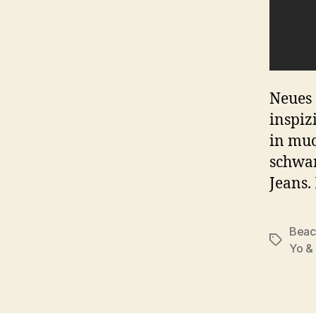
Neues 
inspiz
in muc
schwar
Jeans.
Beac
Tags
Yo &