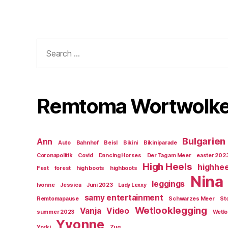
Search
for:
Remtoma Wortwolk
Bulgarien
Ann
Auto
Bahnhof
Beisl
Bikini
Bikiniparade
Coronapolitik
Covid
Dancing Horses
Der Tag am Meer
easter 202
High Heels
highhee
Fest
forest
high boots
highboots
Nina
leggings
Ivonne
Jessica
Juni 2023
Lady Lexxy
samy entertainment
Remtomapause
Schwarzes Meer
St
Wetlooklegging
Vanja
Video
summer 2023
Wetlo
Yvonne
Yorki
Zug