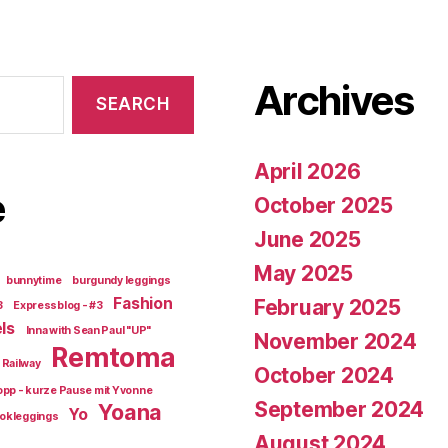
Archives
April 2026
e
October 2025
June 2025
May 2025
bunnytime
burgundy leggings
Fashion
February 2025
3
Expressblog - #3
ls
Inna with Sean Paul "UP"
November 2024
Remtoma
Railway
October 2024
opp - kurze Pause mit Yvonne
September 2024
Yoana
Yo
okleggings
August 2024