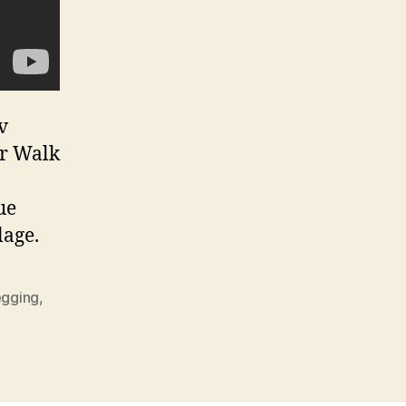
v
er Walk
ue
lage.
egging
,