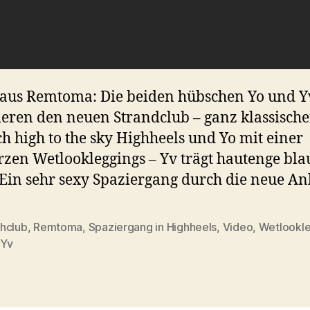
aus Remtoma: Die beiden hübschen Yo und Y
ieren den neuen Strandclub – ganz klassisch
h high to the sky Highheels und Yo mit einer
zen Wetlookleggings – Yv trägt hautenge bla
 Ein sehr sexy Spaziergang durch die neue An
hclub
,
Remtoma
,
Spaziergang in Highheels
,
Video
,
Wetlookl
 Yv