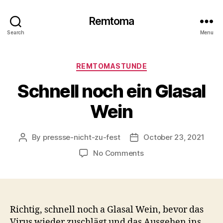
Remtoma
Search
Menu
Categories
REMTOMASTUNDE
Schnell noch ein Glasal
Wein
By
pressse-nicht-zu-fest
October 23, 2021
Post
Post
author
date
on
No Comments
Schnell
noch
ein
Glasal
Wein
Richtig, schnell noch a Glasal Wein, bevor das
Virus wieder zuschlägt und das Ausgehen ins