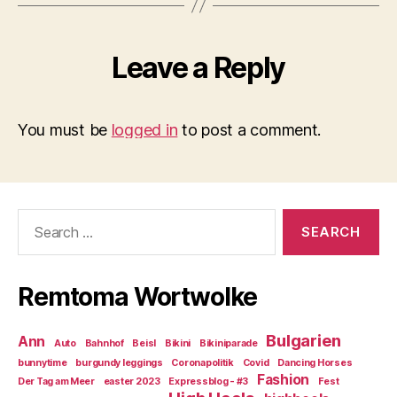
Leave a Reply
You must be
logged in
to post a comment.
Search
for:
Remtoma Wortwolke
Bulgarien
Ann
Auto
Bahnhof
Beisl
Bikini
Bikiniparade
bunnytime
burgundy leggings
Coronapolitik
Covid
Dancing Horses
Fashion
Der Tag am Meer
easter 2023
Expressblog - #3
Fest