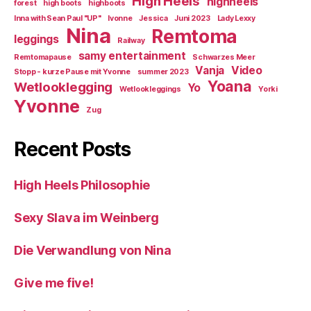
High Heels
highheels
forest
high boots
highboots
Inna with Sean Paul "UP"
Ivonne
Jessica
Juni 2023
Lady Lexxy
Nina
Remtoma
leggings
Railway
samy entertainment
Remtomapause
Schwarzes Meer
Vanja
Video
Stopp - kurze Pause mit Yvonne
summer 2023
Yoana
Wetlooklegging
Yo
Wetlookleggings
Yorki
Yvonne
Zug
Recent Posts
High Heels Philosophie
Sexy Slava im Weinberg
Die Verwandlung von Nina
Give me five!