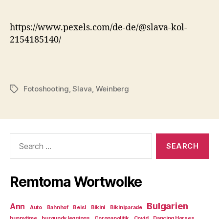
https://www.pexels.com/de-de/@slava-kol-
2154185140/
Fotoshooting
,
Slava
,
Weinberg
Tags
Search
for:
Remtoma Wortwolke
Bulgarien
Ann
Auto
Bahnhof
Beisl
Bikini
Bikiniparade
bunnytime
burgundy leggings
Coronapolitik
Covid
Dancing Horses