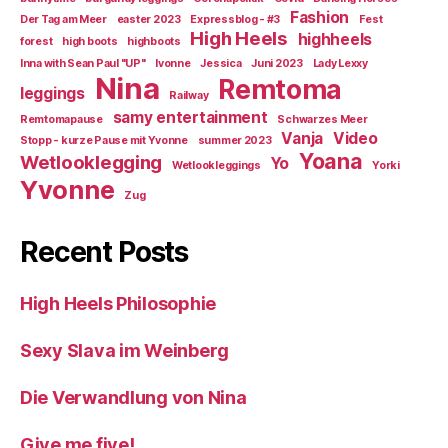
Fashion
Der Tag am Meer
easter 2023
Expressblog - #3
Fest
High Heels
highheels
forest
high boots
highboots
Inna with Sean Paul "UP"
Ivonne
Jessica
Juni 2023
Lady Lexxy
Nina
Remtoma
leggings
Railway
samy entertainment
Remtomapause
Schwarzes Meer
Vanja
Video
Stopp - kurze Pause mit Yvonne
summer 2023
Yoana
Wetlooklegging
Yo
Wetlookleggings
Yorki
Yvonne
Zug
Recent Posts
High Heels Philosophie
Sexy Slava im Weinberg
Die Verwandlung von Nina
Give me five!