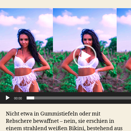
V
i
d
e
o
P
l
a
y
e
r
00:00
Nicht etwa in Gummistiefeln oder mit
Rebschere bewaffnet – nein, sie erschien in
einem strahlend weißen Bikini, bestehend aus