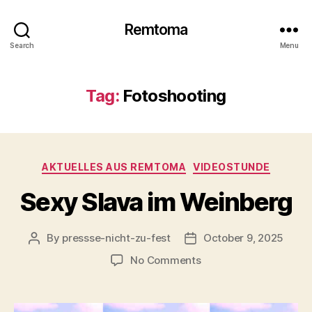
Remtoma
Search
Menu
Tag:
Fotoshooting
Categories
AKTUELLES AUS REMTOMA
VIDEOSTUNDE
Sexy Slava im Weinberg
By
pressse-nicht-zu-fest
October 9, 2025
Post
Post
author
date
on
No Comments
Sexy
Slava
im