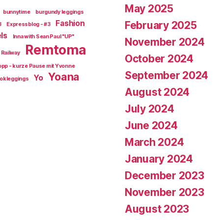
May 2025
bunnytime
burgundy leggings
Fashion
February 2025
3
Expressblog - #3
ls
Inna with Sean Paul "UP"
November 2024
Remtoma
Railway
October 2024
opp - kurze Pause mit Yvonne
September 2024
Yoana
Yo
okleggings
August 2024
July 2024
June 2024
March 2024
January 2024
December 2023
November 2023
August 2023