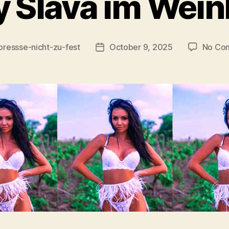
y Slava im Wein
pressse-nicht-zu-fest
October 9, 2025
No Co
Post
r
date