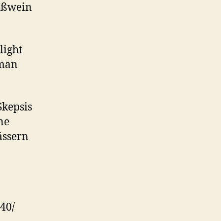
ißwein
light
 man
Skepsis
ne
ässern
40/