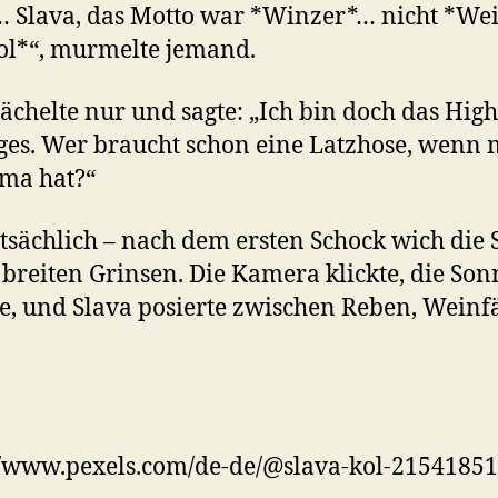
 Slava, das Motto war *Winzer*… nicht *We
l*“, murmelte jemand.
lächelte nur und sagte: „Ich bin doch das High
ges. Wer braucht schon eine Latzhose, wenn
ma hat?“
tsächlich – nach dem ersten Schock wich die 
breiten Grinsen. Die Kamera klickte, die Son
te, und Slava posierte zwischen Reben, Weinf
//www.pexels.com/de-de/@slava-kol-21541851