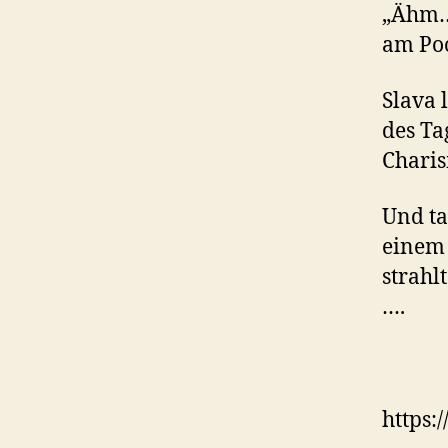
„Ähm…
am Poo
Slava 
des Ta
Charis
Und ta
einem 
strahl
….
https: