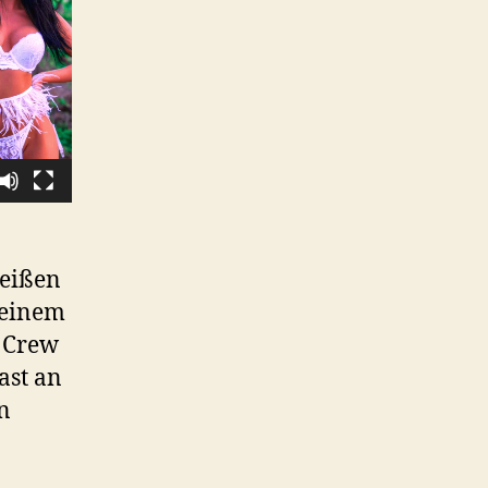
weißen
 einem
e Crew
ast an
n