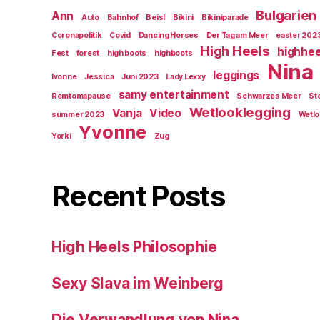
Bulgarien
Ann
Auto
Bahnhof
Beisl
Bikini
Bikiniparade
Coronapolitik
Covid
Dancing Horses
Der Tag am Meer
easter 202
High Heels
highhee
Fest
forest
high boots
highboots
Nina
leggings
Ivonne
Jessica
Juni 2023
Lady Lexxy
samy entertainment
Remtomapause
Schwarzes Meer
St
Wetlooklegging
Vanja
Video
summer 2023
Wetlo
Yvonne
Yorki
Zug
Recent Posts
High Heels Philosophie
Sexy Slava im Weinberg
Die Verwandlung von Nina