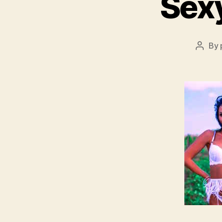
Sex
By
Post
autho