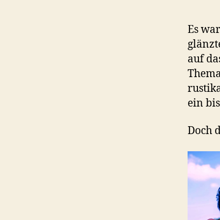
Es war
glänzt
auf da
Thema:
rustik
ein bi
Doch 
V
i
d
e
o