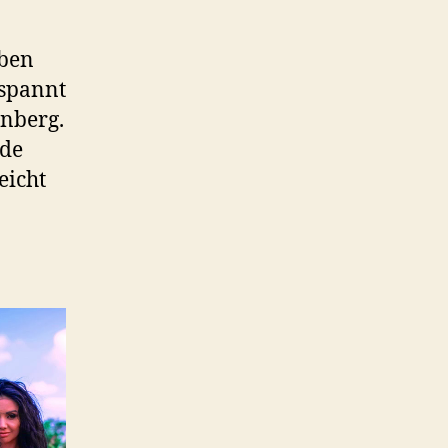
uben
espannt
inberg.
rde
eicht