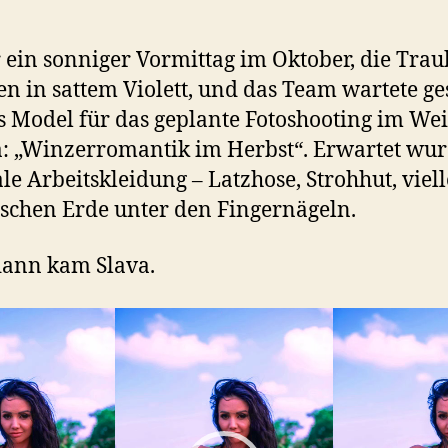
 ein sonniger Vormittag im Oktober, die Tra
en in sattem Violett, und das Team wartete g
s Model für das geplante Fotoshooting im We
 „Winzerromantik im Herbst“. Erwartet wu
ale Arbeitskleidung – Latzhose, Strohhut, viell
sschen Erde unter den Fingernägeln.
dann kam Slava.