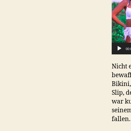
P
l
a
y
e
00:
r
Nicht 
bewaff
Bikini
Slip, 
war ku
seinem
fallen.