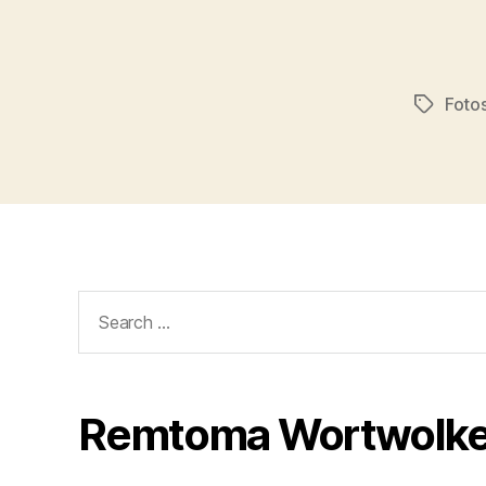
Foto
Tags
Search
for:
Remtoma Wortwolk