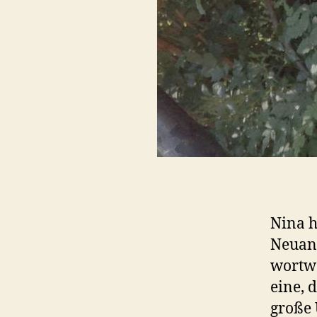
Nina h
Neuans
wortwö
eine, 
große 