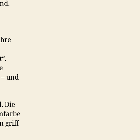
rnd.
ihre
t“.
e
t – und
. Die
enfarbe
n griff