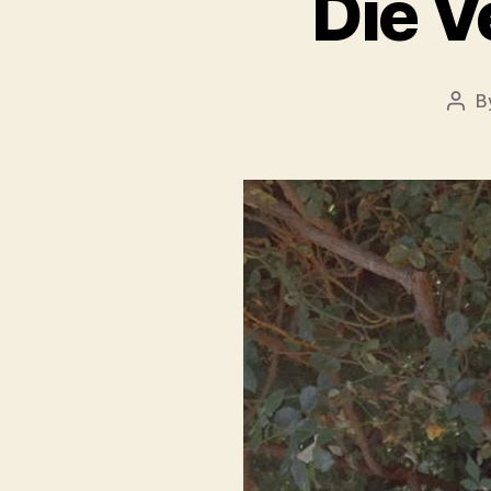
Die V
B
Pos
auth