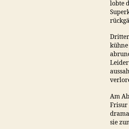
lobte 
Superk
rückgä
Dritte
kühne
abrund
Leider
aussah
verlor
Am Abe
Frisur
dramat
sie zu