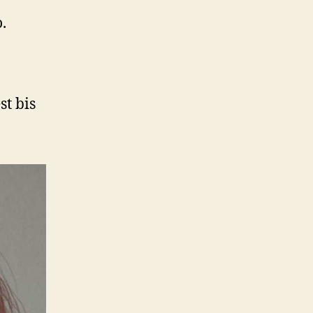
.
t bis