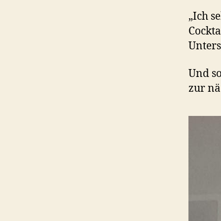
„Ich s
Cockta
Unters
Und so
zur nä