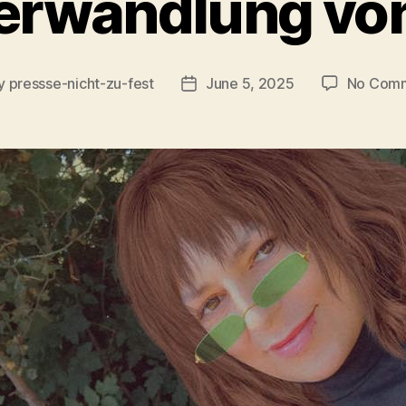
erwandlung vo
y
pressse-nicht-zu-fest
June 5, 2025
No Com
t
Post
or
date