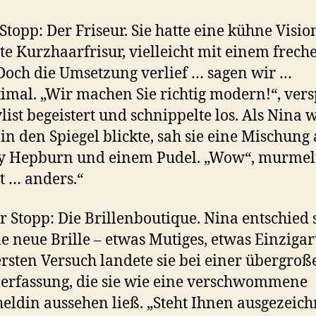
 Stopp: Der Friseur. Sie hatte eine kühne Visio
te Kurzhaarfrisur, vielleicht mit einem frech
Doch die Umsetzung verlief … sagen wir …
imal. „Wir machen Sie richtig modern!“, ver
ylist begeistert und schnippelte los. Als Nina 
 in den Spiegel blickte, sah sie eine Mischung
 Hepburn und einem Pudel. „Wow“, murmelte
st … anders.“
r Stopp: Die Brillenboutique. Nina entschied 
ne neue Brille – etwas Mutiges, etwas Einzigart
rsten Versuch landete sie bei einer übergroß
erfassung, die sie wie eine verschwommene
eldin aussehen ließ. „Steht Ihnen ausgezeichn