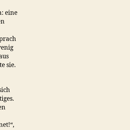
n: eine
en
sprach
wenig
 aus
 sie.
sich
iges.
en
et!“,