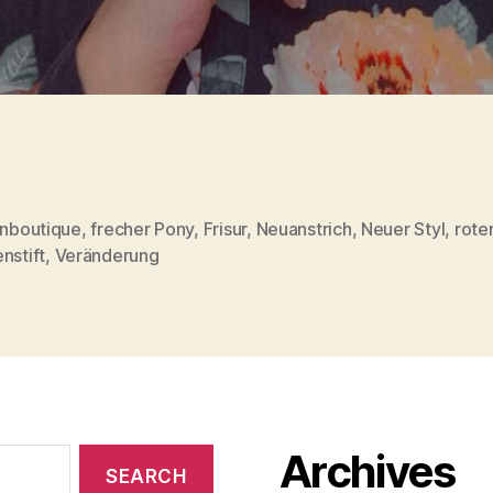
enboutique
,
frecher Pony
,
Frisur
,
Neuanstrich
,
Neuer Styl
,
rote
nstift
,
Veränderung
Archives