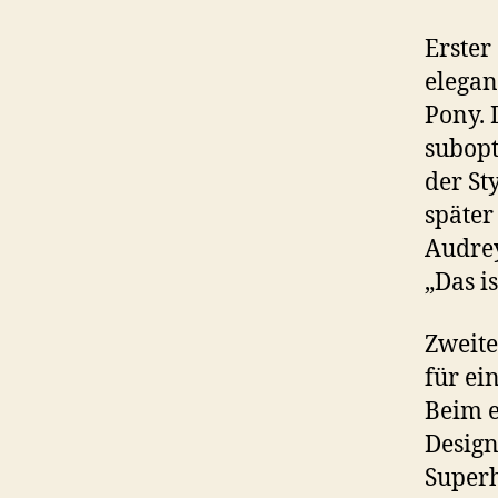
Erster
elegan
Pony. 
subopt
der St
später
Audrey
„Das i
Zweite
für ei
Beim e
Design
Superh